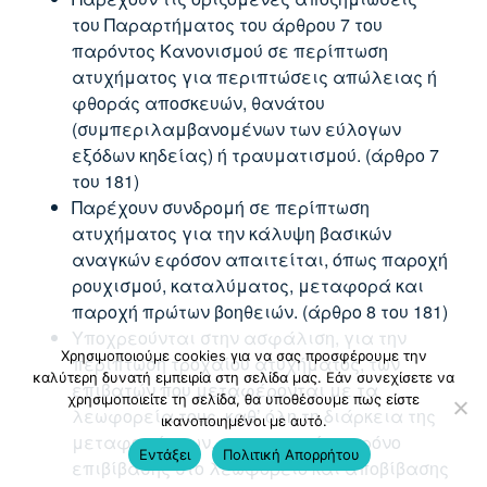
του Παραρτήματος του άρθρου 7 του
παρόντος Κανονισμού σε περίπτωση
ατυχήματος για περιπτώσεις απώλειας ή
φθοράς αποσκευών, θανάτου
(συμπεριλαμβανομένων των εύλογων
εξόδων κηδείας) ή τραυματισμού. (άρθρο 7
του 181)
Παρέχουν συνδρομή σε περίπτωση
ατυχήματος για την κάλυψη βασικών
αναγκών εφόσον απαιτείται, όπως παροχή
ρουχισμού, καταλύματος, μεταφορά και
παροχή πρώτων βοηθειών. (άρθρο 8 του 181)
Υποχρεούνται στην ασφάλιση, για την
Χρησιμοποιούμε cookies για να σας προσφέρουμε την
περίπτωση τροχαίου ατυχήματος, των
καλύτερη δυνατή εμπειρία στη σελίδα μας. Εάν συνεχίσετε να
επιβατών που μεταφέρονται με τα
χρησιμοποιείτε τη σελίδα, θα υποθέσουμε πως είστε
λεωφορεία τους, καθ’ όλη τη διάρκεια της
ικανοποιημένοι με αυτό.
μεταφοράς των, ως και κατά το χρόνο
Εντάξει
Πολιτική Απορρήτου
επιβίβασης στο λεωφορείο και αποβίβασης