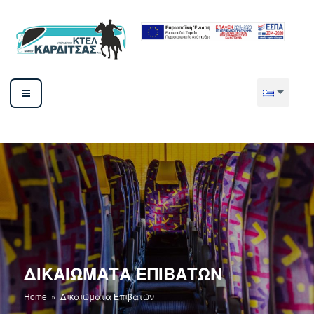
Μετάβαση
στο
περιεχόμενο
ΥΠΕΡΑΣΤΙΚΟ ΚΤΕΛ ΚΑΡΔΙΤΣΑΣ ΑΕ
ΔΙΚΑΙΏΜΑΤΑ ΕΠΙΒΑΤΏΝ
Home
» Δικαιώματα Επιβατών