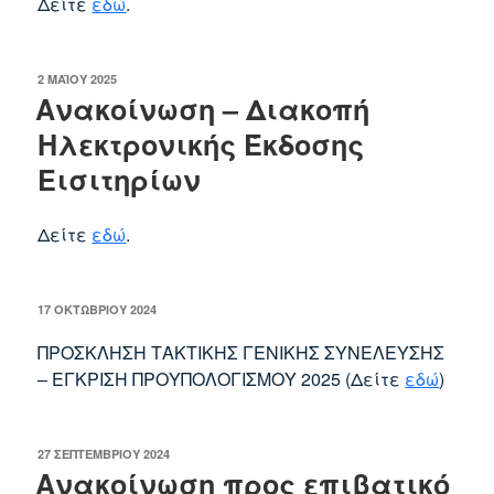
Δείτε
εδώ
.
ΔΗΜΟΣΙΕΎΤΗΚΕ
2 ΜΑΪ́ΟΥ 2025
ΣΤΙΣ
Ανακοίνωση – Διακοπή
Ηλεκτρονικής Έκδοσης
Εισιτηρίων
Δείτε
εδώ
.
ΔΗΜΟΣΙΕΎΤΗΚΕ
17 ΟΚΤΩΒΡΊΟΥ 2024
ΣΤΙΣ
ΠΡΟΣΚΛΗΣΗ ΤΑΚΤΙΚΗΣ ΓΕΝΙΚΗΣ ΣΥΝΕΛΕΥΣΗΣ
– ΕΓΚΡΙΣΗ ΠΡΟΥΠΟΛΟΓΙΣΜΟΥ 2025 (Δείτε
εδώ
)
ΔΗΜΟΣΙΕΎΤΗΚΕ
27 ΣΕΠΤΕΜΒΡΊΟΥ 2024
ΣΤΙΣ
Ανακοίνωση προς επιβατικό