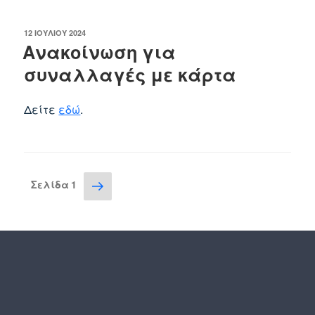
ΔΗΜΟΣΙΕΎΤΗΚΕ
12 ΙΟΥΛΊΟΥ 2024
ΣΤΙΣ
Ανακοίνωση για
συναλλαγές με κάρτα
Δείτε
εδώ
.
Σελιδοποίηση
Επόμενη
Σελίδα
1
σελίδα
άρθρων