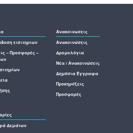
ια
Ανακοινωσεις
εκδοση εισιτηριων
Ανακοινώσεις
ις – Προσφορές –
Δρομολόγια
ίων
Νέα / Ανακοινώσεις
ισιτηρίων
Δημόσια Έγγραφα
εία
Προκηρύξεις
ήσης
Προσφορές
ορίες
ρά Δεμάτων