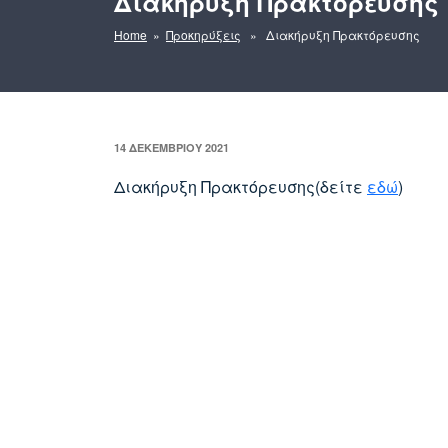
Διακήρυξη Πρακτόρευσης
Home
»
Προκηρύξεις
» Διακήρυξη Πρακτόρευσης
ΔΗΜΟΣΙΕΎΤΗΚΕ
14 ΔΕΚΕΜΒΡΊΟΥ 2021
ΣΤΙΣ
Διακήρυξη Πρακτόρευσης(δείτε
εδώ
)