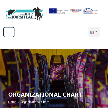
Aller
au
contenu
principal
ΥΠΕΡΑΣΤΙΚΟ ΚΤΕΛ ΚΑΡΔΙΤΣΑΣ
ΑΕ
ORGANIZATIONAL CHART
Home
» Organizational Chart